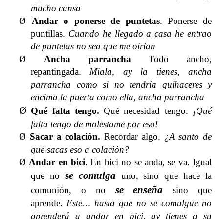
mucho cansa
Ø
Andar o ponerse de puntetas
. Ponerse de
puntillas.
Cuando he llegado a casa he entrao
de puntetas no sea que me oirían
Ø
Ancha parrancha
Todo ancho,
repantingada.
Miala, ay la tienes, ancha
parrancha como si no tendría quihaceres y
encima la puerta como ella, ancha parrancha
Ø
Qué falta tengo.
Qué necesidad tengo.
¡Qué
falta tengo de molestame por eso!
Ø
Sacar a colación
.
Recordar algo.
¿A santo de
qué sacas eso a colación?
Ø
Andar en bici
. En bici no se anda, se va. Igual
s
e comulga
que no
uno, sino que hace la
se enseña
comunión, o no
sino que
aprende.
Este… hasta que no se comulgue no
aprenderá a andar en bici, ay tienes a su