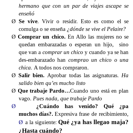
hermano que con un par de viajes ascape se
enseñó
Ø
Se vive
. Vivir o residir. Esto es como el se
comulga o se enseña
¿dónde se vive el Pelaire?
Ø
Comprar un chico.
En Allo las mujeres no se
quedan embarazadas o esperan un hijo, sino
que van a
comprar un chico
y cuando ya se han
des-embarazado han
comprao un chico o una
chica.
A todos nos compraron.
Ø
Salir bien
.
Aprobar todas las asignaturas.
Ha
salido bien qu’es mucho listo
Ø
Que trabaje Pardo
…
Cuando uno está en plan
vago.
Pues nada, que trabaje Pardo
Ø
¿Cuándo has venido? Qué ¿pa
muchos
días?.
Expresiva frase de recibimiento,
Qué ¿ya has llegao maja?
Ø
a la siguiente:
¿Hasta cuándo?