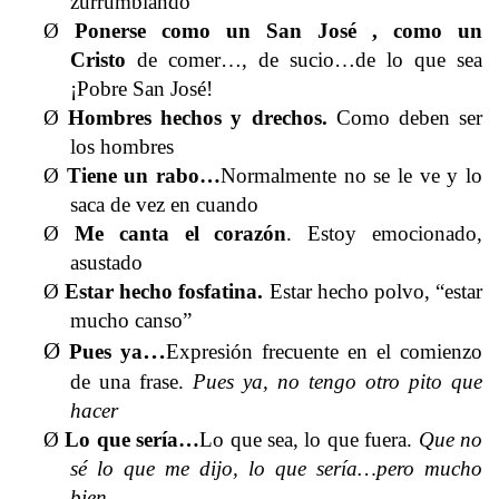
zurrumbiando
Ø
Ponerse como un San José
, como un
Cristo
de comer…, de sucio…de lo que sea
¡Pobre San José!
Ø
Hombres hechos y drechos
.
Como deben ser
los hombres
Ø
Tiene un rabo…
Normalmente no se le ve y lo
saca de vez en cuando
Ø
Me canta el corazón
.
Estoy emocionado,
asustado
Ø
Estar hecho fosfatina.
Estar hecho polvo, “estar
mucho canso”
Ø
…
Pues ya
Expresión frecuente en el comienzo
de una frase.
Pues ya, no tengo otro pito que
hacer
Ø
Lo que sería…
Lo que sea, lo que fuera.
Que no
sé lo que me dijo, lo que sería…pero mucho
bien