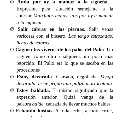
…
Ø
Anda por ay a mamar a la cigüeña
Expresión para situación semejante a la
anterior
Marchaos majos, iros por ay a mamar
a la cigüeña
Ø
Salir cabras en las piernas
.
Salir venas
varicosas con el brasero.
Las tengo estrozadas,
llenas de cabras
Ø
Cagüen los viveros de los palos del Palio
.
Un
cagüen como otro cualquiera, un poco más
retorcido. El Palio era lo que se sacaba en las
procesiones
Ø
Estoy devorada
.
Cansada, degollada.
Vengo
devorada, m’he pegao una paliza morrocotuda
Ø
Estoy baldada.
El mismo significado que la
expresión anterior. Quizá venga de la
palabra
balde,
cansada de llevar muchos baldes
Ø
Echando hostias.
A toda leche, a todo correr,