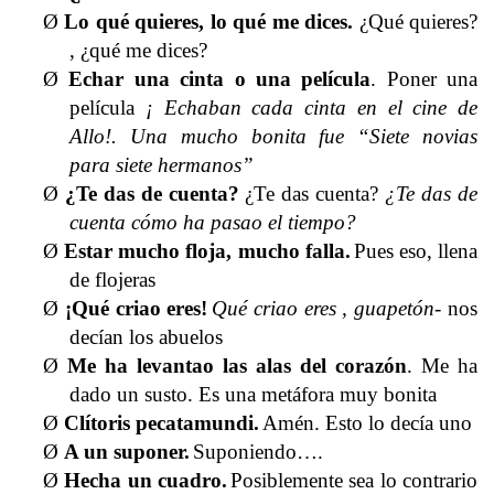
Ø
Lo qué quieres, lo qué me dices.
¿Qué quieres?
, ¿qué me dices?
Ø
Echar una cinta o una película
.
Poner una
película
¡ Echaban cada cinta en el cine de
Allo!. Una mucho bonita fue “Siete novias
para siete hermanos”
Ø
¿Te das de cuenta?
¿Te das cuenta?
¿Te das de
cuenta cómo ha pasao el tiempo?
Ø
Estar mucho floja, mucho falla.
Pues eso, llena
de flojeras
Ø
¡Qué criao eres!
Qué criao eres , guapetón
- nos
decían los abuelos
Ø
Me ha levantao las alas del corazón
. Me ha
dado un susto. Es una metáfora muy bonita
Ø
Clítoris pecatamundi.
Amén. Esto lo decía uno
Ø
A un suponer.
Suponiendo….
Ø
Hecha un cuadro.
Posiblemente sea lo contrario