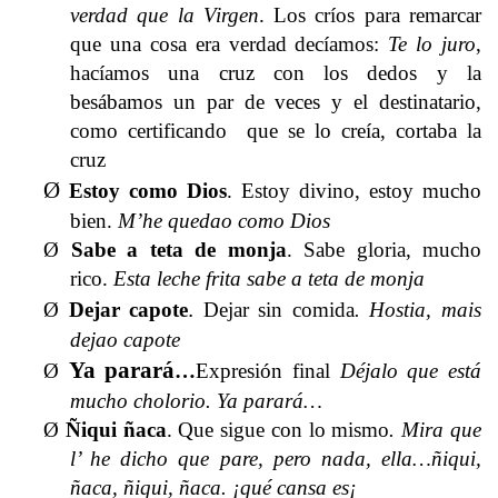
verdad que la Virgen
. Los críos para remarcar
que una cosa era verdad decíamos:
Te lo juro
,
hacíamos una cruz con los dedos y la
besábamos un par de veces y el destinatario,
como certificando que se lo creía, cortaba la
cruz
Ø
Estoy como Dios
. Estoy divino, estoy mucho
bien.
M’he quedao como Dios
Ø
Sabe a teta de monja
. Sabe gloria, mucho
rico.
Esta leche frita sabe a teta de monja
.
Ø
Dejar capote
Dejar sin comida
. Hostia, mais
dejao capote
Ya parará
Ø
…
Expresión final
Déjalo que está
mucho cholorio. Ya parará…
Ø
Ñiqui ñaca
.
Que sigue con lo mismo
. Mira que
l’ he dicho que pare, pero nada, ella…ñiqui,
ñaca, ñiqui, ñaca. ¡qué cansa es¡