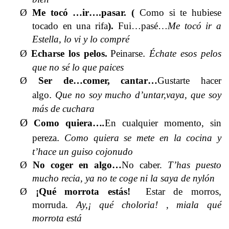
Ø
Me tocó …ir….pasar.
(
Como si te hubiese
tocado en una rifa
).
Fui…pasé…
Me tocó ir a
Estella, lo vi y lo compré
.
Ø
Echarse los pelos.
Peinarse
Échate esos pelos
que no sé lo que paices
Ø
Ser de…comer, cantar…
Gustarte hacer
.
algo
Que no soy mucho d’untar,vaya, que soy
más de cuchara
Ø
Como quiera…
.
En cualquier momento, sin
.
pereza
Como quiera se mete en la cocina y
t’hace un guiso cojonudo
Ø
No coger en algo…
No caber.
T’has puesto
mucho recia, ya no te coge ni la saya de nylón
Ø
¡Qué morrota estás!
Estar de morros,
morruda.
Ay,¡ qué choloria! , miala qué
morrota está