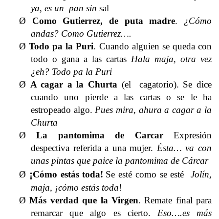
ya
,
es un pan sin
sal
Ø
Como Gutierrez, de puta madre
.
¿Cómo
andas? Como Gutierrez….
Ø
Todo pa la Puri
.
Cuando
alguien se queda con
todo o gana a las cartas
Hala maja, otra vez
¿eh? Todo pa la Puri
Ø
A cagar a la Churta
(el cagatorio). Se dice
cuando uno pierde a las cartas o se le ha
estropeado algo.
Pues mira, ahura a cagar a la
Churta
Ø
La pantomima de Carcar
Expresión
despectiva referida a una mujer.
Ésta… va con
unas pintas que paice la pantomima de Cárcar
¡
Ø
Cómo estás toda!
Se esté como se esté
Jolín,
maja, ¡cómo estás toda
!
Ø
Más verdad que la Virgen
. Remate
final para
remarcar que algo es cierto.
Eso….es más