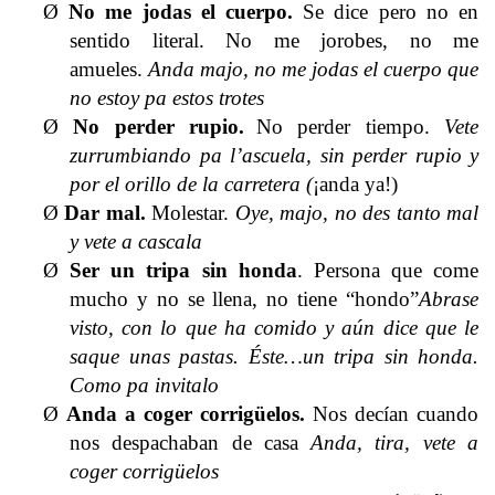
Ø
No me jodas el cuerpo
.
Se dice pero no en
sentido literal. No me jorobes, no me
amueles.
Anda majo, no me jodas el cuerpo que
no estoy pa estos trotes
Ø
No perder rupio.
No perder tiempo.
Vete
zurrumbiando pa l’ascuela, sin perder rupio y
por el orillo de la carretera (
¡anda ya!)
Ø
Dar mal.
Molestar.
Oye, majo, no des tanto mal
y vete a cascala
Ø
Ser un tripa sin honda
.
Persona que come
mucho y no se llena, no tiene “hondo”
Abrase
visto, con lo que ha comido y aún dice que le
saque unas pastas. Éste…un tripa sin honda.
Como pa invitalo
Ø
Anda a coger corrigüelos.
Nos decían cuando
nos despachaban de casa
Anda, tira, vete a
coger corrigüelos