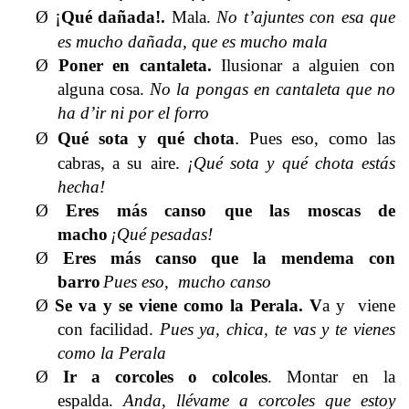
¡
Ø
Qué dañada
!
.
Mala.
No t’ajuntes con esa que
es mucho dañada, que es mucho mala
Ø
Poner en cantaleta
.
Ilusionar a alguien con
alguna cosa.
No la pongas en cantaleta que no
ha d’ir ni por el forro
.
Ø
Qué sota y qué chota
Pues eso, como las
cabras, a su aire.
¡Qué sota y qué chota estás
hecha!
Ø
Eres más canso que las moscas de
macho
¡Qué pesadas!
Ø
Eres más canso que la mendema con
barro
Pues eso, mucho canso
Ø
Se va y se viene como la Perala
. V
a y viene
con facilidad.
Pues ya, chica, te vas y te vienes
como la Perala
Ø
Ir a corcoles o colcoles
.
Montar en la
espalda.
Anda, llévame a corcoles que estoy