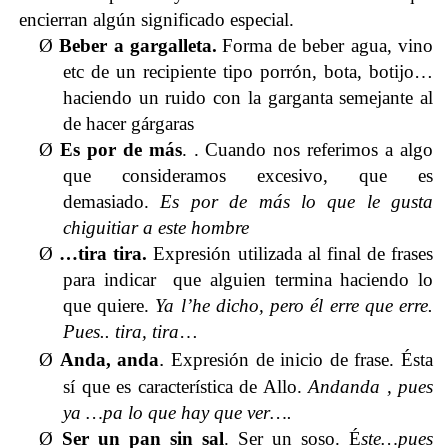
encierran algún significado especial.
Ø
Beber a gargalleta.
Forma de beber agua, vino
etc de un recipiente tipo porrón, bota, botijo…
haciendo un ruido con la garganta semejante al
de hacer gárgaras
Ø
Es por de más
.
. Cuando nos referimos a algo
que consideramos excesivo, que es
demasiado.
Es por de más lo que le gusta
chiguitiar a este hombre
Ø
…tira tira.
Expresión utilizada al final de frases
para indicar que alguien termina haciendo lo
que quiere.
Ya l’he dicho, pero él erre que erre.
Pues.. tira, tira
…
.
Ø
Anda, anda
Expresión de inicio de frase. Ésta
sí que es característica de Allo.
Andanda , pues
ya …pa lo que hay que ver….
Ø
Ser un pan sin sal
.
Ser un soso. É
ste…pues