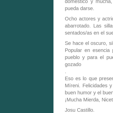
doméstico y mucha, 
pueda darse.
Ocho actores y actri
abarrotado. Las sill
sentados/as en el sue
Se hace el oscuro, si
Popular en esencia 
pueblo y para el pu
gozado
.
Eso es lo que presen
Míreni. Felicidades y
buen humor y el buen 
¡Mucha Mierda, Nicet
Josu Castillo.