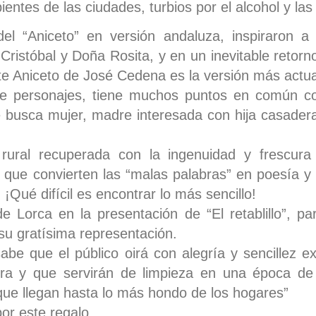
ientes de las ciudades, turbios por el alcohol y la
l “Aniceto” en versión andaluza, inspiraron a
ristóbal y Doña Rosita, y en un inevitable retorno
e Aniceto de José Cedena es la versión más actual
de personajes, tiene muchos puntos en común co
 busca mujer, madre interesada con hija casader
 rural recuperada con la ingenuidad y frescur
que convierten las “malas palabras” en poesía y
. ¡Qué difícil es encontrar lo más sencillo!
e Lorca en la presentación de “El retablillo”, par
su gratísima representación.
sabe que el público oirá con alegría y sencillez e
rra y que servirán de limpieza en una época de
que llegan hasta lo más hondo de los hogares”
or este regalo.