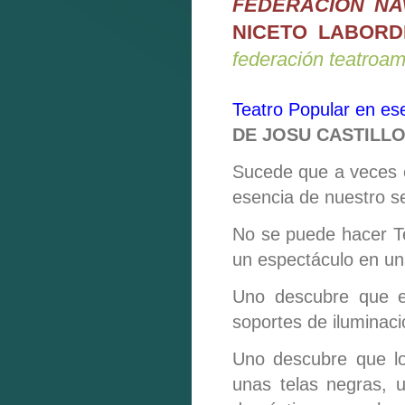
FEDERACÍON NA
NICETO LABORD
federación teatroa
Teatro Popular en ese
DE JOSU CASTILL
Sucede que a veces e
esencia de nuestro se
No se puede hacer Te
un espectáculo en un
Uno descubre que en
soportes de iluminaci
Uno descubre que lo
unas telas negras, 