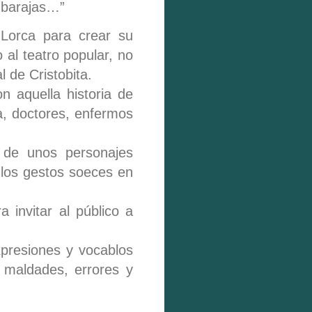
s barajas…”
 Lorca para crear su
 al teatro popular, no
 de Cristobita.
n aquella historia de
a, doctores, enfermos
a de unos personajes
 los gestos soeces en
a invitar al público a
xpresiones y vocablos
 maldades, errores y