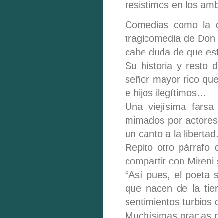
resistimos en los amb
Comedias como la de
tragicomedia de Don C
cabe duda de que est
Su historia y resto 
señor mayor rico que
e hijos ilegítimos…
Una viejísima farsa
mimados por actores 
un canto a la libertad
Repito otro párrafo d
compartir con Mireni 
“Así pues, el poeta 
que nacen de la tie
sentimientos turbios 
Muchísimas gracias p