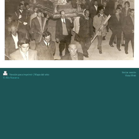
Iniciar sesión
Versión para imprimir
|
Mapa del sitio
Vista Web
© Allo Navarra