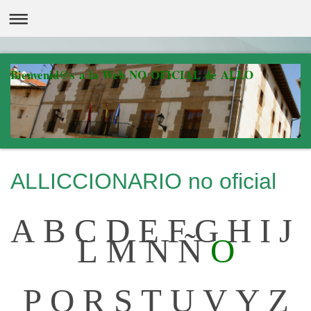
Bienvenid@s a la Web NO OFICIAL de ALLO
ALLICCIONARIO no oficial
A
B
C
D
E
F
G
H
I
J
L
M
N
Ñ
O
P
Q
R
S
T
U
V
Y
Z