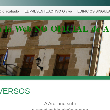
 o acabado
EL PRESENTE ACTIVO O vivo
EDIFICIOS SINGUL
 a la Web NO OFICIAL de 
VERSOS
A Arellano subí
a ver si había algún guapo