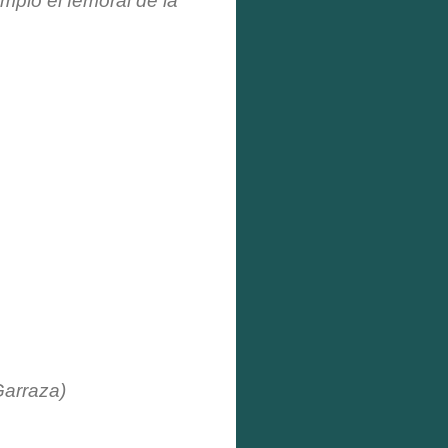
emplo el femoral de la
arraza)