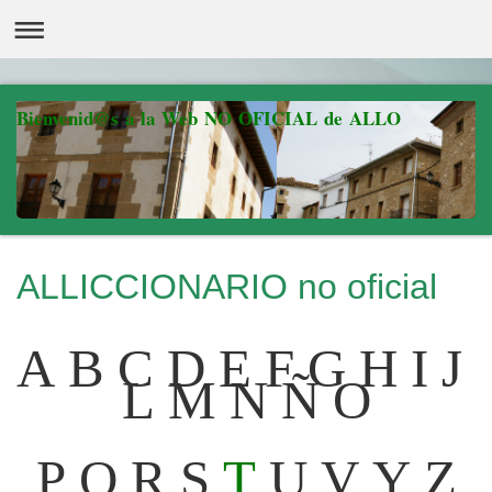
Bienvenid@s a la Web NO OFICIAL de ALLO
ALLICCIONARIO no oficial
A
B
C
D
E
F
G
H
I
J
L
M
N
Ñ
O
P
Q
R
S
T
U
V
Y
Z