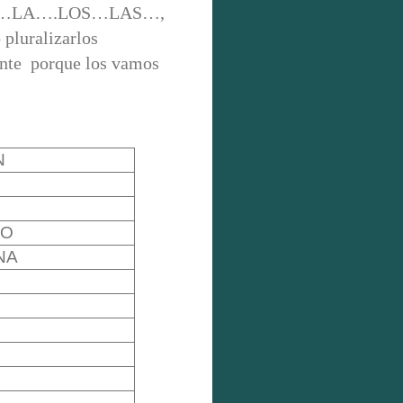
os: EL…LA….LOS…LAS…,
 pluralizarlos
ente porque los vamos
N
S
HO
NA