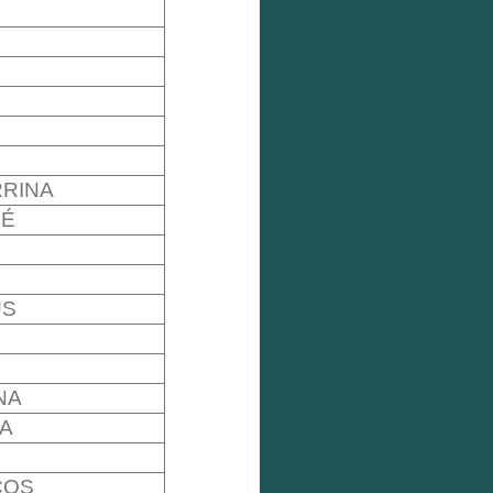
RINA
LÉ
US
NA
A
COS