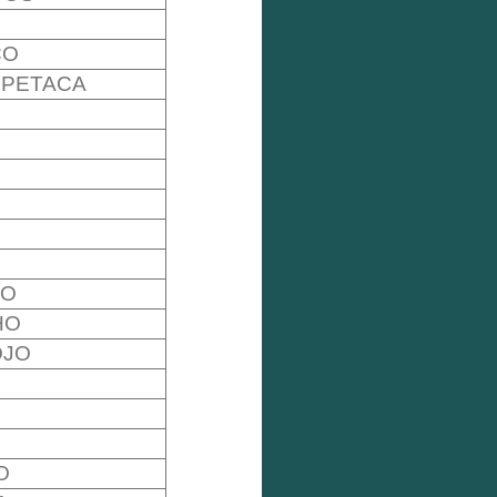
CO
PETACA
ZO
HO
OJO
O