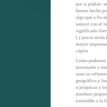
por si podían s
hemos hecho porq
algo que a fin 
sonreir con el 
significado lit
( y pocos serán 
mayor importanc
cápita
Como podemos ob
personales e int
unos se refieren
geográfico y los
o psíquicas y l
nombres propios
extendido a la f