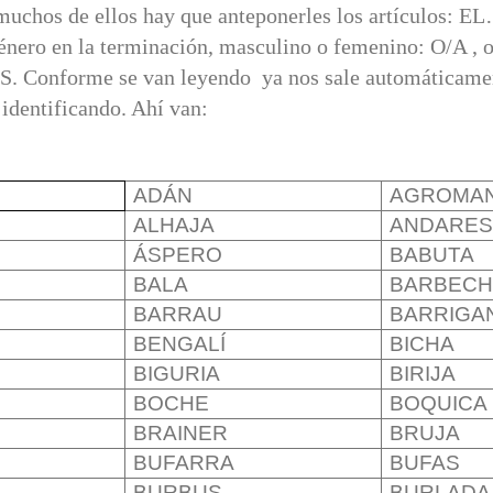
muchos de ellos hay que anteponerles los artícul
énero en la terminación, masculino o femenino: O/A , o
 S. Conforme se van leyendo ya nos sale automáticam
 identificando. Ahí van:
ADÁN
AGROMA
ALHAJA
ANDARE
ÁSPERO
BABUTA
BALA
BARBEC
BARRAU
BARRIGA
BENGALÍ
BICHA
BIGURIA
BIRIJA
BOCHE
BOQUICA
BRAINER
BRUJA
BUFARRA
BUFAS
BURBUS
BURLADA