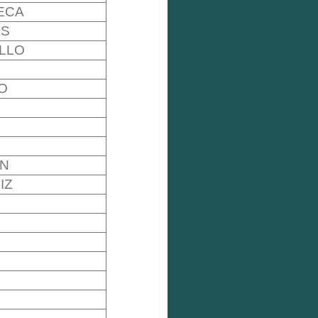
ECA
AS
LLO
O
N
IZ