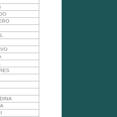
S
DO
ERO
L
EVO
A
A
RES
DINA
A
I