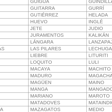
GÜIGUÁ
GUINDILL
GUITARRA
GURRÍ
GUTIÉRREZ
HELADA
HUEVO
INGLÉ
JETE
JUDIO
JURAMENTOS
KALIKÁN
LÁNGARA
LANZAPA
AS
LAS PILARES
LECHUG
LIEBRE
LITURITI
LOQUITO
LULI
MACAYA
MACHITO
MADURO
MAGACH
MAGÜEN
MAINO
MANGA
MANGAD
MARIANO
MAROTO
MATADOVES
MATAIND
LA
MAZAGATOS
MEDIO