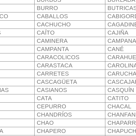
BURRO
BUTRICA
OCO
CABALLOS
CABIGOR
CACHUCHO
CAGADIN
S
CAÍTO
CAJIÑA
CAMINERA
CAMPANA
O
CAMPANTA
CANÉ
CARACOLICOS
CARAHU
CARASTACA
CAROLIN
CARRETES
CARUCH
CASCAGÜETA
CASCAJA
IAS
CASIANOS
CASQUÍN
CATA
CATITO
CEPURRO
CHACAL
CHANDRÍOS
CHANFAN
CHAO
CHAPARR
A
CHAPERO
CHAPUCH