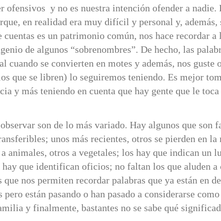
er ofensivos y no es nuestra intención ofender a nadie.
ue, en realidad era muy difícil y personal y, además, s
de cuentas es un patrimonio común, nos hace recordar a 
ingenio de algunos “sobrenombres”. De hecho, las palab
eral cuando se convierten en motes y además, nos guste 
los que se libren) lo seguiremos teniendo. Es mejor tom
ia y más teniendo en cuenta que hay gente que le toc
servar son de lo más variado. Hay algunos que son fa
ransferibles; unos más recientes, otros se pierden en la
 a animales, otros a vegetales; los hay que indican un l
 hay que identifican oficios; no faltan los que aluden a 
os que nos permiten recordar palabras que ya están en d
 pero están pasando o han pasado a considerarse como
amilia y finalmente, bastantes no se sabe qué significad