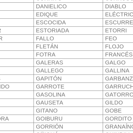
DANIELICO
DIABLO
EDIQUE
ELÉCTRI
ESCOCIDA
ESCURRE
R
ESTORIADA
ETORRI
R
FALLO
FEO
FLETÁN
FLOJO
FOTRA
FRANCÉS
GALERAS
GALGO
GALLEGO
GALLINA
S
GAPITÓN
GARBAN
NDO
GARROTE
GARRUC
GASOLINA
GATORR
E
GAUSETA
GILDO
GITANO
GOBE
ORA
GOIBURU
GORDITO
GORRIÓN
GRANAÍN