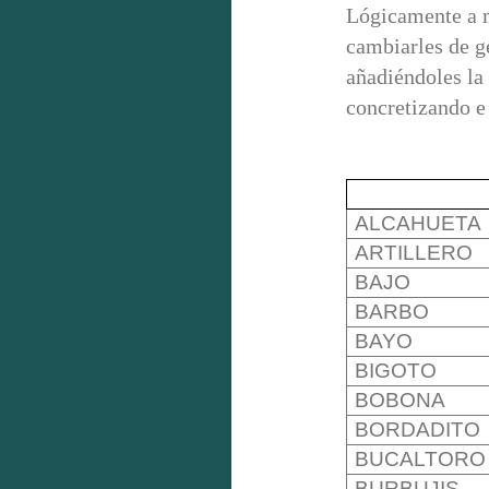
Lógicamente a 
cambiarles de g
añadiéndoles la
concretizando e
ALCAHUETA
ARTILLERO
BAJO
BARBO
BAYO
BIGOTO
BOBONA
BORDADITO
BUCALTORO
BURBUJIS