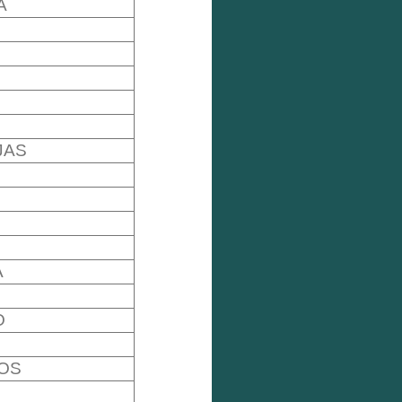
A
JAS
A
A
O
IOS