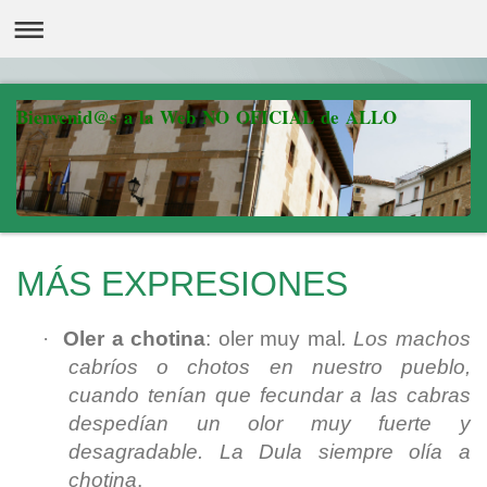
Bienvenid@s a la Web NO OFICIAL de ALLO
MÁS EXPRESIONES
·
Oler a chotina
: oler muy mal
. Los machos
cabríos o chotos en nuestro pueblo,
cuando tenían que fecundar a las cabras
despedían un olor muy fuerte y
desagradable. La Dula siempre olía a
chotina
.