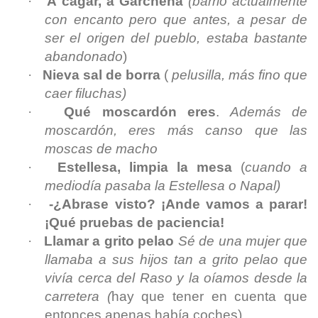
·
A cagar, a Garchena
(barrio actualmente
con encanto pero que antes, a pesar de
ser el origen del pueblo, estaba bastante
abandonado
)
·
Nieva sal de borra
(
pelusilla, más fino que
caer filuchas)
·
Qué moscardón eres
.
Además de
moscardón, eres más canso que las
moscas de macho
·
Estellesa, limpia la mesa
(
cuando a
mediodía pasaba la Estellesa o Napal)
·
-¿Abrase visto? ¡Ande vamos a parar!
¡Qué pruebas de paciencia!
·
Llamar a grito pelao
Sé de una mujer que
llamaba a sus hijos tan a grito pelao que
vivía cerca del Raso y la oíamos desde la
carretera (
hay que tener en cuenta que
entonces apenas había coches)