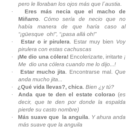
pero le lloraban los ojos más que l´austia
.
·
Eres más necia que el macho de
Miñarro
.
Cómo sería de necio que no
había manera de que haría caso al
“¡güesque oh!”, “¡pasa allá oh!”
·
Estar o ir pirulera
. Estar muy bien
Voy
pirulera con estas cachuscas
·
¡Me dio una cólera!
Encolerizarte, irritarte
¡
Me dio una cólera cuando me lo dijo...!
·
Estar mucho jita
. Encontrarse mal.
Que
anda mucho jita...
·
¿Qué vida llevas?, chica
.
Bien ¿y tú?
·
Anda que te den el estate colorao
(
es
decir, que te den por donde la espalda
pierde su casto nombre)
·
Más suave que la anguila
.
Y ahura anda
más suave que la anguila