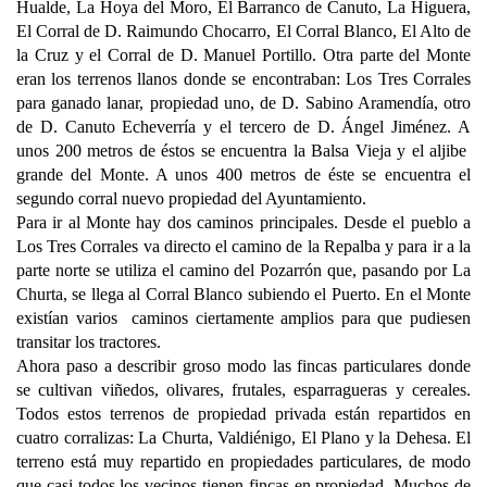
Hualde, La Hoya del Moro, El Barranco de Canuto, La Higuera,
El Corral de D. Raimundo Chocarro, El Corral Blanco, El Alto de
la Cruz y el Corral de D. Manuel Portillo. Otra parte del Monte
eran los terrenos llanos donde se encontraban: Los Tres Corrales
para ganado lanar, propiedad uno, de D. Sabino Aramendía, otro
de D. Canuto Echeverría y el tercero de D. Ángel Jiménez. A
unos 200 metros de éstos se encuentra la Balsa Vieja y el aljibe
grande del Monte. A unos 400 metros de éste se encuentra el
segundo corral nuevo propiedad del Ayuntamiento.
Para ir al Monte hay dos caminos principales. Desde el pueblo a
Los Tres Corrales va directo el camino de la Repalba y para ir a la
parte norte se utiliza el camino del Pozarrón que, pasando por La
Churta, se llega al Corral Blanco subiendo el Puerto. En el Monte
existían varios caminos ciertamente amplios para que pudiesen
transitar los tractores.
Ahora paso a describir groso modo las fincas particulares donde
se cultivan viñedos, olivares, frutales, esparragueras y cereales.
Todos estos terrenos de propiedad privada están repartidos en
cuatro corralizas: La Churta, Valdiénigo, El Plano y la Dehesa. El
terreno está muy repartido en propiedades particulares, de modo
que casi todos los vecinos tienen fincas en propiedad. Muchos de