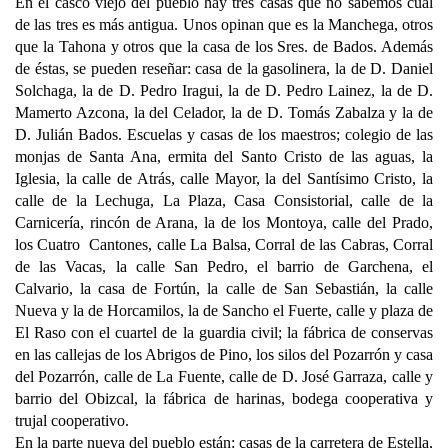
En el casco viejo del pueblo hay tres casas que no sabemos cúal
de las tres es más antigua. Unos opinan que es la Manchega, otros
que la Tahona y otros que la casa de los Sres. de Bados. Además
de éstas, se pueden reseñar: casa de la gasolinera, la de D. Daniel
Solchaga, la de D. Pedro Iragui, la de D. Pedro Lainez, la de D.
Mamerto Azcona, la del Celador, la de D. Tomás Zabalza y la de
D. Julián Bados. Escuelas y casas de los maestros; colegio de las
monjas de Santa Ana, ermita del Santo Cristo de las aguas, la
Iglesia, la calle de Atrás, calle Mayor, la del Santísimo Cristo, la
calle de la Lechuga, La Plaza, Casa Consistorial, calle de la
Carnicería, rincón de Arana, la de los Montoya, calle del Prado,
los Cuatro Cantones, calle La Balsa, Corral de las Cabras, Corral
de las Vacas, la calle San Pedro, el barrio de Garchena, el
Calvario, la casa de Fortún, la calle de San Sebastián, la calle
Nueva y la de Horcamilos, la de Sancho el Fuerte, calle y plaza de
El Raso con el cuartel de la guardia civil; la fábrica de conservas
en las callejas de los Abrigos de Pino, los silos del Pozarrón y casa
del Pozarrón, calle de La Fuente, calle de D. José Garraza, calle y
barrio del Obizcal, la fábrica de harinas, bodega cooperativa y
trujal cooperativo.
En la parte nueva del pueblo están: casas de la carretera de Estella,