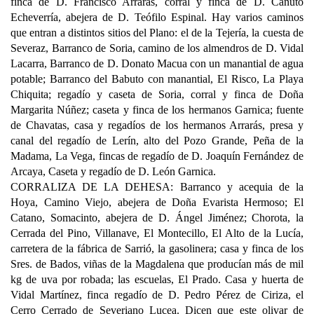
finca de D. Francisco Arrarás, corral y finca de D. Canuto
Echeverría, abejera de D. Teófilo Espinal. Hay varios caminos
que entran a distintos sitios del Plano: el de la Tejería, la cuesta de
Severaz, Barranco de Soria, camino de los almendros de D. Vidal
Lacarra, Barranco de D. Donato Macua con un manantial de agua
potable; Barranco del Babuto con manantial, El Risco, La Playa
Chiquita; regadío y caseta de Soria, corral y finca de Doña
Margarita Núñez; caseta y finca de los hermanos Garnica; fuente
de Chavatas, casa y regadíos de los hermanos Arrarás, presa y
canal del regadío de Lerín, alto del Pozo Grande, Peña de la
Madama, La Vega, fincas de regadío de D. Joaquín Fernández de
Arcaya, Caseta y regadío de D. León Garnica.
CORRALIZA DE LA DEHESA: Barranco y acequia de la
Hoya, Camino Viejo, abejera de Doña Evarista Hermoso; El
Catano, Somacinto, abejera de D. Ángel Jiménez; Chorota, la
Cerrada del Pino, Villanave, El Montecillo, El Alto de la Lucía,
carretera de la fábrica de Sarrió, la gasolinera; casa y finca de los
Sres. de Bados, viñas de la Magdalena que producían más de mil
kg de uva por robada; las escuelas, El Prado. Casa y huerta de
Vidal Martínez, finca regadío de D. Pedro Pérez de Ciriza, el
Cerro Cerrado de Severiano Lucea. Dicen que este olivar de