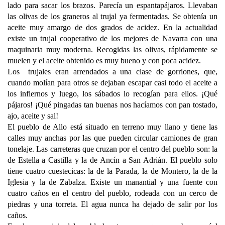
lado para sacar los brazos. Parecía un espantapájaros. Llevaban
las olivas de los graneros al trujal ya fermentadas. Se obtenía un
aceite muy amargo de dos grados de acidez. En la actualidad
existe un trujal cooperativo de los mejores de Navarra con una
maquinaria muy moderna. Recogidas las olivas, rápidamente se
muelen y el aceite obtenido es muy bueno y con poca acidez.
Los trujales eran arrendados a una clase de gorriones, que,
cuando molían para otros se dejaban escapar casi todo el aceite a
los infiernos y luego, los sábados lo recogían para ellos. ¡Qué
pájaros! ¡Qué pingadas tan buenas nos hacíamos con pan tostado,
ajo, aceite y sal!
El pueblo de Allo está situado en terreno muy llano y tiene las
calles muy anchas por las que pueden circular camiones de gran
tonelaje. Las carreteras que cruzan por el centro del pueblo son: la
de Estella a Castilla y la de Ancín a San Adrián. El pueblo solo
tiene cuatro cuestecicas: la de la Parada, la de Montero, la de la
Iglesia y la de Zabalza. Existe un manantial y una fuente con
cuatro caños en el centro del pueblo, rodeada con un cerco de
piedras y una torreta. El agua nunca ha dejado de salir por los
caños.