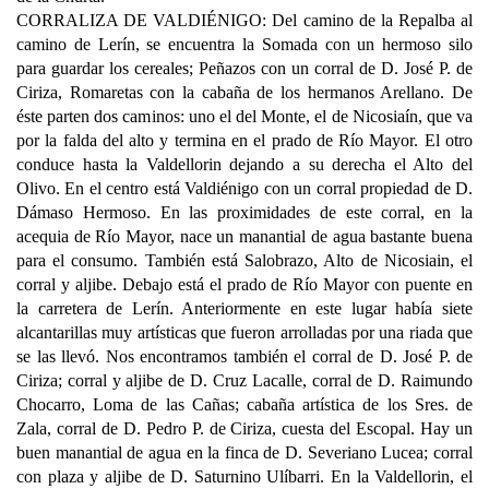
CORRALIZA DE VALDIÉNIGO: Del camino de la Repalba al
camino de Lerín, se encuentra la Somada con un hermoso silo
para guardar los cereales; Peñazos con un corral de D. José P. de
Ciriza, Romaretas con la cabaña de los hermanos Arellano. De
éste parten dos caminos: uno el del Monte, el de Nicosiaín, que va
por la falda del alto y termina en el prado de Río Mayor. El otro
conduce hasta la Valdellorin dejando a su derecha el Alto del
Olivo. En el centro está Valdiénigo con un corral propiedad de D.
Dámaso Hermoso. En las proximidades de este corral, en la
acequia de Río Mayor, nace un manantial de agua bastante buena
para el consumo. También está Salobrazo, Alto de Nicosiain, el
corral y aljibe. Debajo está el prado de Río Mayor con puente en
la carretera de Lerín. Anteriormente en este lugar había siete
alcantarillas muy artísticas que fueron arrolladas por una riada que
se las llevó. Nos encontramos también el corral de D. José P. de
Ciriza; corral y aljibe de D. Cruz Lacalle, corral de D. Raimundo
Chocarro, Loma de las Cañas; cabaña artística de los Sres. de
Zala, corral de D. Pedro P. de Ciriza, cuesta del Escopal. Hay un
buen manantial de agua en la finca de D. Severiano Lucea; corral
con plaza y aljibe de D. Saturnino Ulíbarri. En la Valdellorin, el