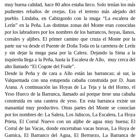
muy buena calidad, hace 80 años estaba lieco. Solo tenían los más
pudientes rebaños de ovejas. Era el terreno más alejado del
pueblo. Lindaba, en Cabizgordo con la muga “La escalera de
Lerín” en la Peña. Las distintas zonas del Monte eran conocidas
por los labradores por los nombres de los barrancos, hoyas, llanos,
corrales y aljibes. El primer camino que cruza el Monte por la
parte sur va desde el Puente de Doña Toda en la carretera de Lerín
y sin dejar la muga pasa por la Calera. Dejando la Sima a la
izquierda llega a la Peña, hasta la Escalera de Allo, muy cerca del
alto llamado “El Cogote del Fraile”.
Desde la Peña y de cara a Allo están las barrancas; al sur, la
Valquemada con una estupenda cabaña construida por D. Juan
Arana. A continuación las Hoyas de La Teja y la del Horno, el
Yeso Hueco de la Barranca, llamado así porque tiene una cabaña
construida en una cantera de yeso. En esta barranca existe un
manantial muy productivo. Otras partes del Monte se conocían
por los nombres de: La Salera, Los Jaliscos, La Escalera, La Hoya
Prieta, El Corral Nuevo con un aljibe de agua muy buena; El
Corral de las Vacas, donde encerraban vacas bravas, La Hoya de
Garnica, El Barranco del Agua, El Berruezo, La Barranca de