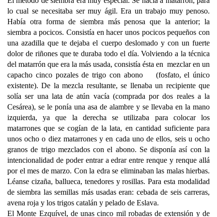
El método de siembra era muy especial. Se hacía a matarrón, para
lo cual se necesitaba ser muy ágil. Era un trabajo muy penoso.
Había otra forma de siembra más penosa que la anterior; la
siembra a pocicos. Consistía en hacer unos pocicos pequeños con
una azadilla que te dejaba el cuerpo deslomado y con un fuerte
dolor de riñones que te duraba todo el día. Volviendo a la técnica
del matarrón que era la más usada, consistía ésta en mezclar en un
capacho cinco pozales de trigo con abono (fosfato, el único
existente). De la mezcla resultante, se llenaba un recipiente que
solía ser una lata de atún vacía (comprada por dos reales a la
Cesárea), se le ponía una asa de alambre y se llevaba en la mano
izquierda, ya que la derecha se utilizaba para colocar los
matarrones que se cogían de la lata, en cantidad suficiente para
unos ocho o diez matarrones y en cada uno de ellos, seis u ocho
granos de trigo mezclados con el abono. Se disponía así con la
intencionalidad de poder entrar a edrar entre renque y renque allá
por el mes de marzo. Con la edra se eliminaban las malas hierbas.
Léanse cizaña, ballueca, tenedores y rosillas. Para esta modalidad
de siembra las semillas más usadas eran: cebada de seis carreras,
avena roja y los trigos catalán y pelado de Eslava.
El Monte Ezquível, de unas cinco mil robadas de extensión y de