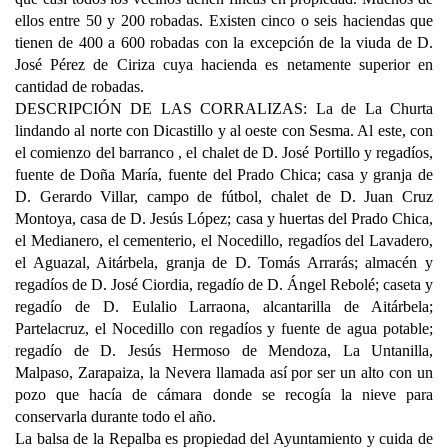
ellos entre 50 y 200 robadas. Existen cinco o seis haciendas que
tienen de 400 a 600 robadas con la excepción de la viuda de D.
José Pérez de Ciriza cuya hacienda es netamente superior en
cantidad de robadas.
DESCRIPCIÓN DE LAS CORRALIZAS: La de La Churta
lindando al norte con Dicastillo y al oeste con Sesma. Al este, con
el comienzo del barranco , el chalet de D. José Portillo y regadíos,
fuente de Doña María, fuente del Prado Chica; casa y granja de
D. Gerardo Villar, campo de fútbol, chalet de D. Juan Cruz
Montoya, casa de D. Jesús López; casa y huertas del Prado Chica,
el Medianero, el cementerio, el Nocedillo, regadíos del Lavadero,
el Aguazal, Aitárbela, granja de D. Tomás Arrarás; almacén y
regadíos de D. José Ciordia, regadío de D. Ángel Rebolé; caseta y
regadío de D. Eulalio Larraona, alcantarilla de Aitárbela;
Partelacruz, el Nocedillo con regadíos y fuente de agua potable;
regadío de D. Jesús Hermoso de Mendoza, La Untanilla,
Malpaso, Zarapaiza, la Nevera llamada así por ser un alto con un
pozo que hacía de cámara donde se recogía la nieve para
conservarla durante todo el año.
La balsa de la Repalba es propiedad del Ayuntamiento y cuida de