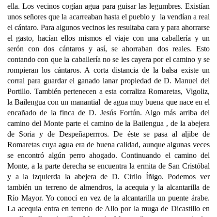
ella. Los vecinos cogían agua para guisar las legumbres. Existían
unos señores que la acarreaban hasta el pueblo y la vendían a real
el cántaro. Para algunos vecinos les resultaba cara y para ahorrarse
el gasto, hacían ellos mismos el viaje con una caballería y un
serón con dos cántaros y así, se ahorraban dos reales. Esto
contando con que la caballería no se les cayera por el camino y se
rompieran los cántaros. A corta distancia de la balsa existe un
corral para guardar el ganado lanar propiedad de D. Manuel del
Portillo. También pertenecen a esta corraliza Romaretas, Vigoliz,
la Bailengua con un manantial de agua muy buena que nace en el
encañado de la finca de D. Jesús Fortún. Algo más arriba del
camino del Monte parte el camino de la Bailengua , de la abejera
de Soria y de Despeñaperrros. De éste se pasa al aljibe de
Romaretas cuya agua era de buena calidad, aunque algunas veces
se encontró algún perro ahogado. Continuando el camino del
Monte, a la parte derecha se encuentra la ermita de San Cristóbal
y a la izquierda la abejera de D. Cirilo Íñigo. Podemos ver
también un terreno de almendros, la acequia y la alcantarilla de
Río Mayor. Yo conocí en vez de la alcantarilla un puente árabe.
La acequia entra en terreno de Allo por la muga de Dicastillo en