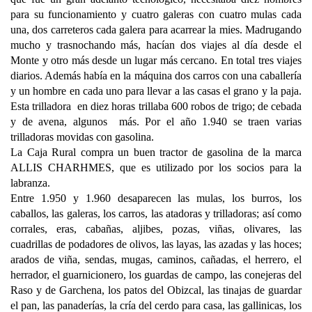
para su funcionamiento y cuatro galeras con cuatro mulas cada
una, dos carreteros cada galera para acarrear la mies. Madrugando
mucho y trasnochando más, hacían dos viajes al día desde el
Monte y otro más desde un lugar más cercano. En total tres viajes
diarios. Además había en la máquina dos carros con una caballería
y un hombre en cada uno para llevar a las casas el grano y la paja.
Esta trilladora en diez horas trillaba 600 robos de trigo; de cebada
y de avena, algunos más. Por el año 1.940 se traen varias
trilladoras movidas con gasolina.
La Caja Rural compra un buen tractor de gasolina de la marca
ALLIS CHARHMES, que es utilizado por los socios para la
labranza.
Entre 1.950 y 1.960 desaparecen las mulas, los burros, los
caballos, las galeras, los carros, las atadoras y trilladoras; así como
corrales, eras, cabañas, aljibes, pozas, viñas, olivares, las
cuadrillas de podadores de olivos, las layas, las azadas y las hoces;
arados de viña, sendas, mugas, caminos, cañadas, el herrero, el
herrador, el guarnicionero, los guardas de campo, las conejeras del
Raso y de Garchena, los patos del Obizcal, las tinajas de guardar
el pan, las panaderías, la cría del cerdo para casa, las gallinicas, los