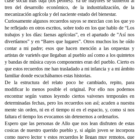
clase social más baja (los peones). Ya de mayores se subieron al
tren del desarrollo económico, de la industrialización, de la
mecanización agrícola y del naciente estado del bienestar.
Curiosamente algunos recuerdos suyos se mezclan con los que yo
he reflejado en otros escritos, sobre todo en los que hablo de “Los
trabajos y los días: faenas agrícolas”, en el apartado de ”Así nos
divertíamos” y en “Bares que lugares”. Otros muchos los he oído
contar a mi padre; esos que hacen mención a las orquestas y
artistas de varietés que llegaban al pueblo así como a los quintetos
y bandas de música cuyos componentes eran del pueblo. Cierto es
que estos recuerdos me han trasladado a mi infancia y a mi ámbito
familiar donde escuchábamos estas historias.
De la estructura del relato poco he cambiado, repito, para
modificar lo menos posible el original. Por ello nos podemos
encontrar según vamos leyendo ciertos vaivenes temporales en
determinadas fechas, pero los recuerdos son así; acuden a nuestra
mente sin orden, ni en el tiempo ni en el espacio, y, como si nos
faltara el tiempo los evocamos sin detenernos a ordenarlos.
Espero que las personas de Allo que nos lean disfruten de estas
cosicas de nuestro querido pueblo y, si algún joven se incorpora
como nuevo lector y estos recuerdos le llegan muy remotos, que