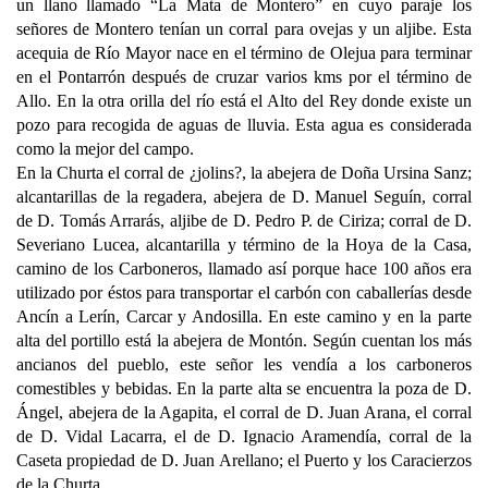
un llano llamado “La Mata de Montero” en cuyo paraje los
señores de Montero tenían un corral para ovejas y un aljibe. Esta
acequia de Río Mayor nace en el término de Olejua para terminar
en el Pontarrón después de cruzar varios kms por el término de
Allo. En la otra orilla del río está el Alto del Rey donde existe un
pozo para recogida de aguas de lluvia. Esta agua es considerada
como la mejor del campo.
En la Churta el corral de ¿jolins?, la abejera de Doña Ursina Sanz;
alcantarillas de la regadera, abejera de D. Manuel Seguín, corral
de D. Tomás Arrarás, aljibe de D. Pedro P. de Ciriza; corral de D.
Severiano Lucea, alcantarilla y término de la Hoya de la Casa,
camino de los Carboneros, llamado así porque hace 100 años era
utilizado por éstos para transportar el carbón con caballerías desde
Ancín a Lerín, Carcar y Andosilla. En este camino y en la parte
alta del portillo está la abejera de Montón. Según cuentan los más
ancianos del pueblo, este señor les vendía a los carboneros
comestibles y bebidas. En la parte alta se encuentra la poza de D.
Ángel, abejera de la Agapita, el corral de D. Juan Arana, el corral
de D. Vidal Lacarra, el de D. Ignacio Aramendía, corral de la
Caseta propiedad de D. Juan Arellano; el Puerto y los Caracierzos
de la Churta.