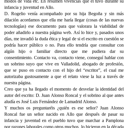
modos de vida etc. En resumen vivencias que él tuvo durante su
infancia y juventud en Allo.
D. Rogelio venía acompañado por su hija Begoña y sin más
dilación acordamos que ella me haría llegar (cosas de las nuevas
tecnologías) ese documento para que valorara la viabilidad de
poder añadirlo a nuestra página web. Así lo hice y, pasados unos
días, me invadió la duda ética y legal de si el escrito en cuestión se
podría hacer público o no. Para ello tendría que consultar con
algún hijo o familiar directo que me pudiera dar su
consentimiento. Contacto va, contacto viene, conseguí hablar con
un sobrino suyo que vive en Valladolid, abogado de profesión,
que se puso en contacto con el hijo del “escritor”, el cual me
autorizaba gustosamente a que el relato viese la luz a través de
nuestra página.
Creo que ya ha llegado el momento de desvelar la identidad del
autor del escrito: D. Juan Alonso Roncal y el sobrino al que antes
aludía es José Luis Fernández de Lamadrid Alonso.
Y muchos os preguntaréis ¿quién es ese señor? Juan Alonso
Roncal fue un señor nacido en Allo que después de pasar su
infancia y juventud en el pueblo tuvo que marchar a Pamplona
por razones laborales como otros muchos lo hicieron en la década