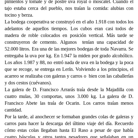
pimientos y tomate y de postre uva royal o moscatel. Cuando el
tajo estaba cerca del pueblo, nos traían la comida: alubias con
tocino y berza.
La bodega cooperativa se construyó en el año 1.918 con todos los
adelantos de aquellos tiempos. Los cubos eran casi todos de
madera de roble colocados en posición vertical. Más tarde se
construyeron de cemento. Algunos tenían una capacidad de
52.000 litros. Era una de las mejores bodegas de toda Navarra. Se
entregaba la uva por kg. En 1.947 la miden por grado alcohólico.
Los años 1.987 y 88, no entró nada de uva en la bodega y la poca
que se recoge, se entrega en Lerín. Volviendo a los principios, el
acarreo se realizaba con galeras y carros o bien con las caballerías
y dos cestos (cuévanos).
La galera de D. Francisco Arrarás traía desde la Majadilla con
cuatro mulas, 30 comportas, unos 3.000 kg. La galera de D.
Francisco Abete las traía de Ocarin. Los carros traían menos
cantidad.
Por la tarde, al anochecer se formaban grandes colas de galeras y
carros para hacer la descarga del último viaje del día. Recuerdo
cómo estas colas llegaban hasta El Raso a pesar de que había
cuatro básculas y otros tantos pesadores que señalaban en un