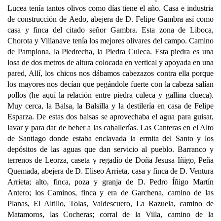
Lucea tenía tantos olivos como días tiene el año. Casa e industria
de construcción de Aedo, abejera de D. Felipe Gambra así como
casa y finca del citado señor Gambra. Esta zona de Liboca,
Chorota y Villanave tenía los mejores olivares del campo. Camino
de Pamplona, la Piedrecha, la Piedra Culeca. Esta piedra es una
losa de dos metros de altura colocada en vertical y apoyada en una
pared, Allí, los chicos nos dábamos cabezazos contra ella porque
los mayores nos decían que pegándole fuerte con la cabeza salían
pollos (he aquí la relación entre piedra culeca y gallina clueca).
Muy cerca, la Balsa, la Balsilla y la destilería en casa de Felipe
Esparza. De estas dos balsas se aprovechaba el agua para guisar,
lavar y para dar de beber a las caballerías. Las Canteras en el Alto
de Santiago donde estaba enclavada la ermita del Santo y los
depósitos de las aguas que dan servicio al pueblo. Barranco y
terrenos de Leorza, caseta y regadío de Doña Jesusa Iñigo, Peña
Quemada, abejera de D. Eliseo Arrieta, casa y finca de D. Ventura
Arrieta; alto, finca, poza y granja de D. Pedro Íñigo Martín
Antero; los Caminos, finca y era de Garchena, camino de las
Planas, El Altillo, Tolas, Valdescuero, La Razuela, camino de
Matamoros, las Cocheras; corral de la Villa, camino de la