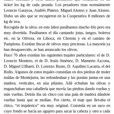
ticket los kg de cada pesada. Los pesadores eran normalmente
Leoncio Garayoa, Andrés Platero, Miguel Alonso y Juan Alonso.
Hubo un año que se recogieron en la Cooperativa 8 millones de
kg de uva.
Recogida de la oliva: en esta labor pasábamos mucho frío pero era
muy divertida. Pasábamos el día cantando jotas, tangos, boleros
etc. en la Olivera, en Liboca, en Chorota y en el camino de
Pamplona. Existían fincas de olivos muy preciosas. La mayoría ya
han desaparecido, se han arrancado los olivos.
Hace 70 años existían los siguientes trujales particulares: el de D.
Leoncio Montero, el de D. Jesús Jiménez, D. Mamerto Azcona,
D. Miguel Ulíbarri, D. Lorenzo Busto, D. Aquilino Lacarra, el del
Rullo. Algunos de estos trujales consistían en dos piedras de moler
traídas de Montejurra, las redondeaban y las ponían juntas en una
madera, verticales, en una pilastra. Allá echaban las olivas y
enganchaban una caballería que movía las piedras dando vueltas y
más vueltas. Detrás iba un chico con una pala de madera dándole
vueltas hasta que se molían. Por cierto, el traje que llevaba el
chico, “el trujalerico” era muy original. Consistía en un saco en
cuyo fondo se hacía un agujero para sacar la cabeza y otro a cada