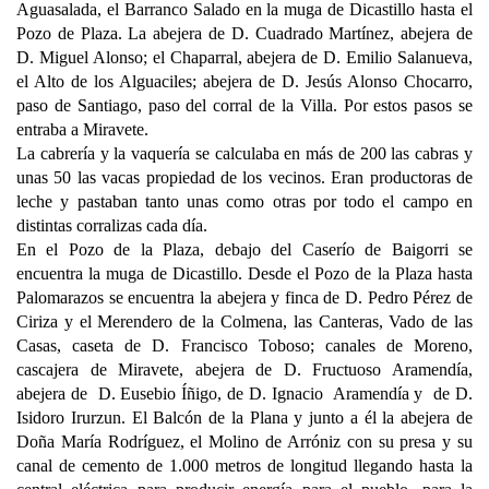
Aguasalada, el Barranco Salado en la muga de Dicastillo hasta el
Pozo de Plaza. La abejera de D. Cuadrado Martínez, abejera de
D. Miguel Alonso; el Chaparral, abejera de D. Emilio Salanueva,
el Alto de los Alguaciles; abejera de D. Jesús Alonso Chocarro,
paso de Santiago, paso del corral de la Villa. Por estos pasos se
entraba a Miravete.
La cabrería y la vaquería se calculaba en más de 200 las cabras y
unas 50 las vacas propiedad de los vecinos. Eran productoras de
leche y pastaban tanto unas como otras por todo el campo en
distintas corralizas cada día.
En el Pozo de la Plaza, debajo del Caserío de Baigorri se
encuentra la muga de Dicastillo. Desde el Pozo de la Plaza hasta
Palomarazos se encuentra la abejera y finca de D. Pedro Pérez de
Ciriza y el Merendero de la Colmena, las Canteras, Vado de las
Casas, caseta de D. Francisco Toboso; canales de Moreno,
cascajera de Miravete, abejera de D. Fructuoso Aramendía,
abejera de D. Eusebio Íñigo, de D. Ignacio Aramendía y de D.
Isidoro Irurzun. El Balcón de la Plana y junto a él la abejera de
Doña María Rodríguez, el Molino de Arróniz con su presa y su
canal de cemento de 1.000 metros de longitud llegando hasta la