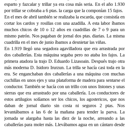
esparto y fazcalar y trillar ya era cosa más seria. En el año 1.930
por trillar se cobraba a 6 ptas. la carga que la componían 15 fajos.
En el mes de abril también se realizaba la escarda, que consistía en
cortar los cardos y rosillas con una azadilla. A esta labor íbamos
muchos chicos de 10 o 12 años en cuadrillas de 7 o 9 para un
mismo patrón. Nos pagaban de jornal dos ptas. diarias. La misma
cuadrilla en el mes de junio íbamos a desnietar las viñas.
En 1.919 llegó una segadora agavilladora que era arrastrada por
dos caballerías. Esta máquina segaba pero no ataba los fajos. La
primera atadora la trajo D. Eduardo Lizasoain. Después trajo otra
más moderna D. Isidoro Irurzun. La trilla se hacía casi toda en la
era. Se enganchaban dos caballerías a una máquina con muchas
cuchillas en unos ejes y una plataforma de madera para sentarse el
conductor. También se hacía con un trillo con unos listones y unas
sierras que era arrastrado por una caballería. Los conductores de
estos artilugios solíamos ser los chicos, los agostericos, que nos
daban de jornal diario sin costa ni seguros 2 ptas. Nos
levantábamos a las 6 de la mañana para tender la parva. La
jornada se alargaba hasta las diez de la noche, arreando a las
caballerías para moler más. Llevábamos agua en un cántaro desde