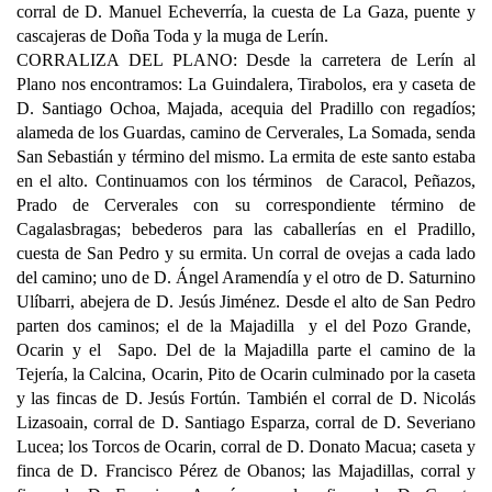
corral de D. Manuel Echeverría, la cuesta de La Gaza, puente y
cascajeras de Doña Toda y la muga de Lerín.
CORRALIZA DEL PLANO: Desde la carretera de Lerín al
Plano nos encontramos: La Guindalera, Tirabolos, era y caseta de
D. Santiago Ochoa, Majada, acequia del Pradillo con regadíos;
alameda de los Guardas, camino de Cerverales, La Somada, senda
San Sebastián y término del mismo. La ermita de este santo estaba
en el alto. Continuamos con los términos de Caracol, Peñazos,
Prado de Cerverales con su correspondiente término de
Cagalasbragas; bebederos para las caballerías en el Pradillo,
cuesta de San Pedro y su ermita. Un corral de ovejas a cada lado
del camino; uno de D. Ángel Aramendía y el otro de D. Saturnino
Ulíbarri, abejera de D. Jesús Jiménez. Desde el alto de San Pedro
parten dos caminos; el de la Majadilla y el del Pozo Grande,
Ocarin y el Sapo. Del de la Majadilla parte el camino de la
Tejería, la Calcina, Ocarin, Pito de Ocarin culminado por la caseta
y las fincas de D. Jesús Fortún. También el corral de D. Nicolás
Lizasoain, corral de D. Santiago Esparza, corral de D. Severiano
Lucea; los Torcos de Ocarin, corral de D. Donato Macua; caseta y
finca de D. Francisco Pérez de Obanos; las Majadillas, corral y