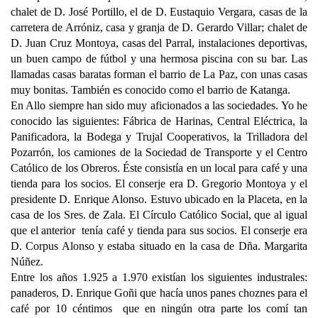
chalet de D. José Portillo, el de D. Eustaquio Vergara, casas de la
carretera de Arróniz, casa y granja de D. Gerardo Villar; chalet de
D. Juan Cruz Montoya, casas del Parral, instalaciones deportivas,
un buen campo de fútbol y una hermosa piscina con su bar. Las
llamadas casas baratas forman el barrio de La Paz, con unas casas
muy bonitas. También es conocido como el barrio de Katanga.
En Allo siempre han sido muy aficionados a las sociedades. Yo he
conocido las siguientes: Fábrica de Harinas, Central Eléctrica, la
Panificadora, la Bodega y Trujal Cooperativos, la Trilladora del
Pozarrón, los camiones de la Sociedad de Transporte y el Centro
Católico de los Obreros. Éste consistía en un local para café y una
tienda para los socios. El conserje era D. Gregorio Montoya y el
presidente D. Enrique Alonso. Estuvo ubicado en la Placeta, en la
casa de los Sres. de Zala. El Círculo Católico Social, que al igual
que el anterior tenía café y tienda para sus socios. El conserje era
D. Corpus Alonso y estaba situado en la casa de Dña. Margarita
Núñez.
Entre los años 1.925 a 1.970 existían los siguientes industrales:
panaderos, D. Enrique Goñi que hacía unos panes choznes para el
café por 10 céntimos que en ningún otra parte los comí tan