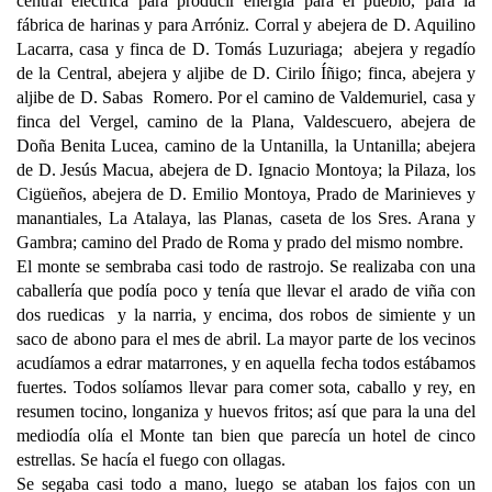
central eléctrica para producir energía para el pueblo, para la
fábrica de harinas y para Arróniz. Corral y abejera de D. Aquilino
Lacarra, casa y finca de D. Tomás Luzuriaga; abejera y regadío
de la Central, abejera y aljibe de D. Cirilo Íñigo; finca, abejera y
aljibe de D. Sabas Romero. Por el camino de Valdemuriel, casa y
finca del Vergel, camino de la Plana, Valdescuero, abejera de
Doña Benita Lucea, camino de la Untanilla, la Untanilla; abejera
de D. Jesús Macua, abejera de D. Ignacio Montoya; la Pilaza, los
Cigüeños, abejera de D. Emilio Montoya, Prado de Marinieves y
manantiales, La Atalaya, las Planas, caseta de los Sres. Arana y
Gambra; camino del Prado de Roma y prado del mismo nombre.
El monte se sembraba casi todo de rastrojo. Se realizaba con una
caballería que podía poco y tenía que llevar el arado de viña con
dos ruedicas y la narria, y encima, dos robos de simiente y un
saco de abono para el mes de abril. La mayor parte de los vecinos
acudíamos a edrar matarrones, y en aquella fecha todos estábamos
fuertes. Todos solíamos llevar para comer sota, caballo y rey, en
resumen tocino, longaniza y huevos fritos; así que para la una del
mediodía olía el Monte tan bien que parecía un hotel de cinco
estrellas. Se hacía el fuego con ollagas.
Se segaba casi todo a mano, luego se ataban los fajos con un