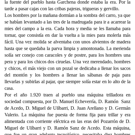
la fuente del pueblo hasta Garchena donde estaba la era. Por la
tarde a pasar cajas con las cribas pajeras, trigueras y gervillo.
Los hombres por la mañana dormían a la sombra del carro, ya que
se habían levantado a las tres de la madrugada para ir a acarrear la
mies del campo a la era. Cada hora y media se les llamaba para
tornar, que consistía en dar la vuelta a la mies para molerla más
fácil. Una vez molida se alventaba con unos alvientos de madera
hasta que se quedaba la parva limpia y amontonada. La merienda
solía ser conejo con caracoles y de postre, para los hombres una
pera y para los chicos dos ciruelas. Una vez merendado, hombres
y chicos, el más viejo con un pozal se dedicaba a llenar los sacos
del montón y los hombres a llenar las sábanas de paja para
llevarlas y subirlas al pajar, que siempre solía estar en lo alto de la
casa.
Por el año 1.920 traen al pueblo una máquina trilladora en
sociedad compuesta, por D. Manuel Echeverría, D. Ramón Sanz
de Acedo, D. Miguel de Ulíbarri, D. Juan Arellano y D. Germán
Valerio. La máquina fue puesta de forma fija para trillar y era
alimentada con corriente eléctrica en las eras del Pozarrón de D.
Miguel de Ulíbarri y D. Ramón Sanz de Acedo. Esta máquina,
que fue un gran adelanto tecnológico, necesitaba diez hombres