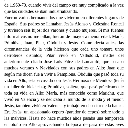
de 1.960-70, cuando vivir del campo era muy complicado a la vez
que las ciudades se iban industrializando.
Fueron varios hermanos los que vivieron en diferentes lugares de
España. Sus padres se llamaban Jesús Alonso y Celestina Roncal
y tuvieron seis hijos; dos varones y cuatro mujeres. Si mis fuentes
informativas no me fallan, fueron de mayor a menor edad: María,
Primitiva, Juan, Pilar, Obdulia y Jesús. Como decía antes, las
circunstancias de la vida hicieron que cada uno tomara unos
derroteros distintos; Pilar vivió en Valladolid, madre del
anteriormente citado José Luis Fdez de Lamadrid, que pasaba
muchos veranos y Navidades con sus padres en Allo; Juan que
según me dicen fue a vivir a Pamplona, Obdulia que pasó toda su
vida en Allo, estaba casada con Jesús Hermoso de Mendoza (tenía
un taller de bicicletas); Primitiva, soltera, que pasó prácticamente
toda su vida en Allo: María, más conocida como Marichu, que
vivió en Valencia y se dedicaba al mundo de la moda y el menor,
Jesús, también vivió en Valencia y trabajó en el sector de la banca.
Era Jesús, un apasionado cepero (parador de cepos) sobre todo a
las malvices. Hasta no hace muchos años pasaba una temporada
en otoño en Allo aprovechando la época de pasa de estas aves