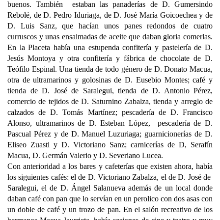
buenos. También estaban las panaderías de D. Gumersindo
Rebolé, de D. Pedro Iduriaga, de D. José María Goicoechea y de
D. Luis Sanz, que hacían unos panes redondos de cuatro
curruscos y unas ensaimadas de aceite que daban gloria comerlas.
En la Placeta había una estupenda confitería y pastelería de D.
Jesús Montoya y otra confitería y fábrica de chocolate de D.
Teófilo Espinal. Una tienda de todo género de D. Donato Macua,
otra de ultramarinos y golosinas de D. Eusebio Montes; café y
tienda de D. José de Saralegui, tienda de D. Antonio Pérez,
comercio de tejidos de D. Saturnino Zabalza, tienda y arreglo de
calzados de D. Tomás Martínez; pescadería de D. Francisco
Alonso, ultramarinos de D. Esteban López, pescadería de D.
Pascual Pérez y de D. Manuel Luzuriaga; guarnicionerías de D.
Eliseo Zuasti y D. Victoriano Sanz; carnicerías de D, Serafín
Macua, D. Germán Valerio y D. Severiano Lucea.
Con anterioridad a los bares y cafeterías que existen ahora, había
los siguientes cafés: el de D. Victoriano Zabalza, el de D. José de
Saralegui, el de D. Ángel Salanueva además de un local donde
daban café con pan que lo servían en un perolico con dos asas con
un doble de café y un trozo de pan. En el salón recreativo de los