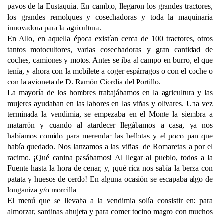
pavos de la Eustaquia. En cambio, llegaron los grandes tractores,
los grandes remolques y cosechadoras y toda la maquinaria
innovadora para la agricultura.
En Allo, en aquella época existían cerca de 100 tractores, otros
tantos motocultores, varias cosechadoras y gran cantidad de
coches, camiones y motos. Antes se iba al campo en burro, el que
tenía, y ahora con la mobilete a coger espárragos o con el coche o
con la avioneta de D. Ramón Ciordia del Portillo.
La mayoría de los hombres trabajábamos en la agricultura y las
mujeres ayudaban en las labores en las viñas y olivares. Una vez
terminada la vendimia, se empezaba en el Monte la siembra a
matarrón y cuando al atardecer llegábamos a casa, ya nos
habíamos comido para merendar las bellotas y el poco pan que
había quedado. Nos lanzamos a las viñas de Romaretas a por el
racimo. ¡Qué canina pasábamos! Al llegar al pueblo, todos a la
Fuente hasta la hora de cenar, y, ¡qué rica nos sabía la berza con
patata y huesos de cerdo! En alguna ocasión se escapaba algo de
longaniza y/o morcilla.
El menú que se llevaba a la vendimia solía consistir en: para
almorzar, sardinas ahujeta y para comer tocino magro con muchos