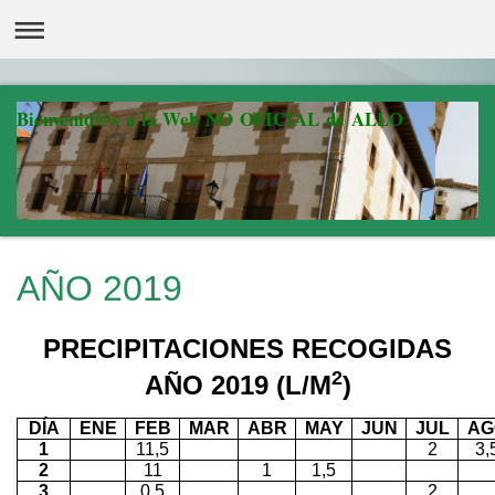
Bienvenid@s a la Web NO OFICIAL de ALLO
AÑO 2019
PRECIPITACIONES RECOGIDAS
2
AÑO 2019 (L/M
)
DÍA
ENE
FEB
MAR
ABR
MAY
JUN
JUL
AG
1
11,5
2
3,
2
11
1
1,5
3
0,5
2