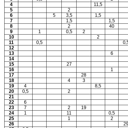
4
11,5
5
2
6
5
3,5
1,5
7
1,5
1,5
8
2
40
9
1
0,5
2
10
2
11
0,5
0,
12
13
6
14
15
27
16
1
17
28
18
4
3
19
4
8,5
20
0,5
2
21
22
6
23
7
2
19
24
1
11
0,5
25
1
2
26
2