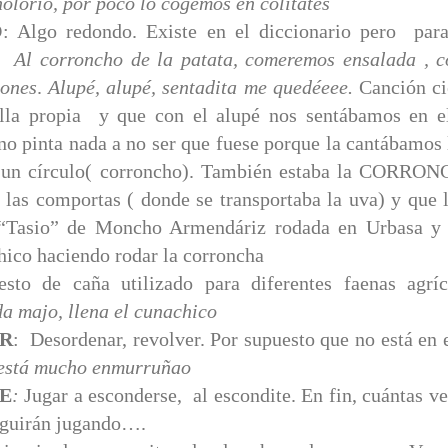
olorio, por poco lo cogemos en colitates
O
: Algo redondo. Existe en el diccionario pero pa
o.
Al corroncho de la patata, comeremos ensalada , 
mones
.
Alupé, alupé, sentadita me quedéeee.
Canción ci
lla propia y que con el alupé nos sentábamos en el
no pinta nada a no ser que fuese porque la cantábamos 
un círculo( corroncho). También estaba la CORRON
e las comportas ( donde se transportaba la uva) y que 
 “Tasio” de Moncho Armendáriz rodada en Urbasa y 
hico haciendo rodar la corroncha
esto de caña utilizado para diferentes faenas agrí
a majo, llena el cunachico
R
: Desordenar, revolver. Por supuesto que no está en 
 está mucho enmurruñao
E
:
Jugar a esconderse, al escondite. En fin, cuántas 
eguirán jugando….