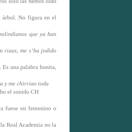
tros sólo las hemos oído
 árbol. No figura en el
bolindianos que ya han
 riaus, me s’ha jodido
 Es una palabra bonita,
a y me chirriao toda
cho el sonido CH
ya fuese en femenino o
 la Real Academia no la