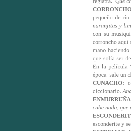
registra.
Qué ch
CORRONCH
pequeño de rí
naranjitas y
li
con su musiqui
corroncho aquí 
mano haciendo 
que solía ser d
En la película
época sale un c
CUNACHO
: c
diccionario.
And
ENMURRUÑA
cabe nada, que
ESCONDERIT
esconderite y s