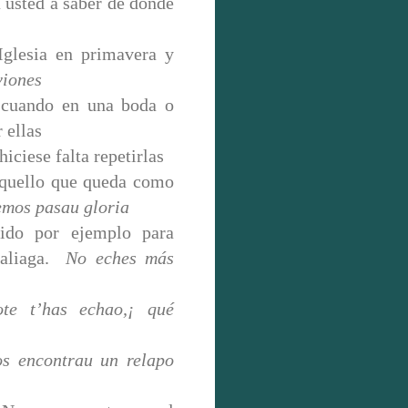
 usted a saber de dónde
 Iglesia en primavera y
viones
a cuando en una boda o
 ellas
hiciese falta repetirlas
 aquello que queda como
emos pasau gloria
pido por ejemplo para
 aliaga.
No eches más
te t’has echao,¡ qué
s encontrau un relapo