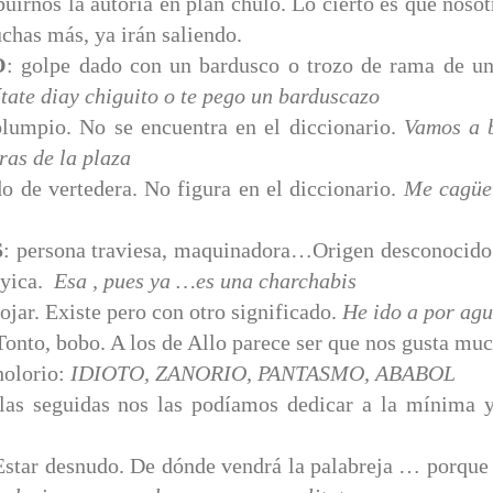
buirnos la autoría en plan chulo. Lo cierto es que noso
chas más, ya irán saliendo.
O
: golpe dado con un bardusco o trozo de rama de un
tate diay chiguito o te pego un barduscazo
olumpio. No se encuentra en el diccionario.
Vamos a 
ras de la plaza
do de vertedera. No figura en el diccionario.
Me cagüen
S
: persona traviesa, maquinadora…Origen desconocido.
yica.
Esa , pues ya …es una charchabis
ojar. Existe pero con otro significado.
He ido a por agu
Tonto, bobo. A los de Allo parece ser que nos gusta mu
holorio:
IDIOTO, ZANORIO, PANTASMO, ABABOL
rlas seguidas nos las podíamos dedicar a la mínima 
Estar desnudo. De dónde vendrá la palabreja … porque