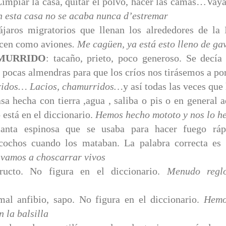
Limpiar la casa, quitar el polvo, hacer las camas…Vaya
n esta casa no se acaba nunca d’estremar
ájaros migratorios que llenan los alrededores de la
ocen como aviones
. Me cagüen, ya está esto lleno de ga
MURRIDO
: tacaño, prieto, poco generoso. Se decí
 pocas almendras para que los críos nos tirásemos a por
ridos… Lacios, chamurridos…
y así todas las veces que 
sa hecha con tierra ,agua , saliba o pis o en general
 está en el diccionario.
Hemos hecho mototo y nos lo h
lanta espinosa que se usaba para hacer fuego rá
 cochos cuando los mataban. La palabra correcta es
 vamos a choscarrar vivos
ructo. No figura en el diccionario.
Menudo reglo
mal anfibio, sapo. No figura en el diccionario.
Hemo
 la balsilla