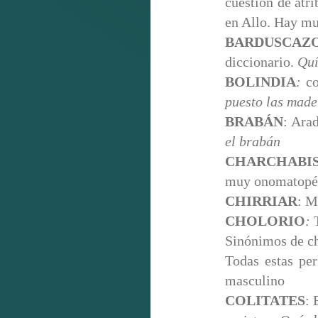
cuestión de atri
en Allo. Hay mu
BARDUSCAZ
diccionario.
Quí
BOLINDIA
:
c
puesto las made
BRABÁN
: Ara
el brabán
CHARCHABI
muy onomatopé
CHIRRIAR
: M
CHOLORIO
:
Sinónimos de c
Todas estas pe
masculino
COLITATES
: 