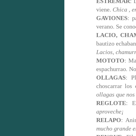
ESTREMAR
: 
viene.
Chica , e
GAVIONES
: p
verano. Se con
LACIO, CHA
bautizo echaban
Lacios, chamur
MOTOTO
: Ma
espachurrao
.
No
OLLAGAS
: P
choscarrar los
ollagas que nos
REGLOTE
: E
aproveche¡
RELAPO
: Ani
mucho grande en